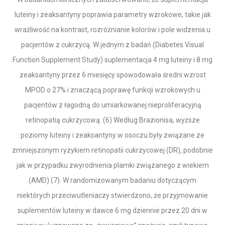
luteiny i zeaksantyny poprawia parametry wzrokowe, takie jak
wrażliwość na kontrast, rozróżnianie kolorów i pole widzenia u
pacjentów z cukrzycą. W jednym z badań (Diabetes Visual
Function Supplement Study) suplementacja 4 mg luteiny i 8 mg
zeaksantyny przez 6 miesięcy spowodowała średni wzrost
MPOD o 27% i znaczącą poprawę funkcji wzrokowych u
pacjentów z łagodną do umiarkowanej nieproliferacyjną
retinopatią cukrzycową. (6) Według Brazionisa, wyższe
poziomy luteiny i zeaksantyny w osoczu były związane ze
zmniejszonym ryzykiem retinopatii cukrzycowej (DR), podobnie
jak w przypadku zwyrodnienia plamki związanego z wiekiem
(AMD) (7). W randomizowanym badaniu dotyczącym
niektórych przeciwutleniaczy stwierdzono, że przyjmowanie
suplementów luteiny w dawce 6 mg dziennie przez 20 dni w