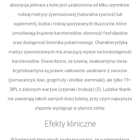
absorpcja jelitowa z kolei jest uzależniona od kilku czynników:
rodzaj matrycy żywnościowej (naturalna żywność lub
suplement), liczba i rodzaj spożywanych tłuszczów, które
umożliwiają krążenie karotenoidów, obecność fosfolipidów
oraz dostępność błonnika pokarmowego. Charakterystyka
matryc żywnościowych ma znaczący wpływ na biodostępność
karotenoidów. Stwierdzono, że luteina, zeaksantyna i beta-
kryptoksantyna są prawie całkowicie uwalniane z owoców
(pomarańcze, kiwi, grejpfruty i słodkie ziemniaki), ale tylko 19–
38% z zielonych warzyw (szpinak i brokuły) (5). Ludzkie tkanki
nie zawierają takich samych ilości luteiny, przy czym najwyższe
stężenie występuje w plamce żółtej.
Efekty kliniczne
W badaniach klinicznych zaobserwowano, że suplementacja