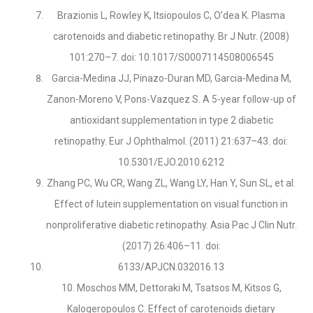
Brazionis L, Rowley K, Itsiopoulos C, O’dea K. Plasma
carotenoids and diabetic retinopathy. Br J Nutr. (2008)
101:270–7. doi: 10.1017/S0007114508006545
Garcia-Medina JJ, Pinazo-Duran MD, Garcia-Medina M,
Zanon-Moreno V, Pons-Vazquez S. A 5-year follow-up of
antioxidant supplementation in type 2 diabetic
retinopathy. Eur J Ophthalmol. (2011) 21:637–43. doi:
10.5301/EJO.2010.6212
Zhang PC, Wu CR, Wang ZL, Wang LY, Han Y, Sun SL, et al.
Effect of lutein supplementation on visual function in
nonproliferative diabetic retinopathy. Asia Pac J Clin Nutr.
(2017) 26:406–11. doi:
6133/APJCN.032016.13
10. Moschos MM, Dettoraki M, Tsatsos M, Kitsos G,
Kalogeropoulos C. Effect of carotenoids dietary