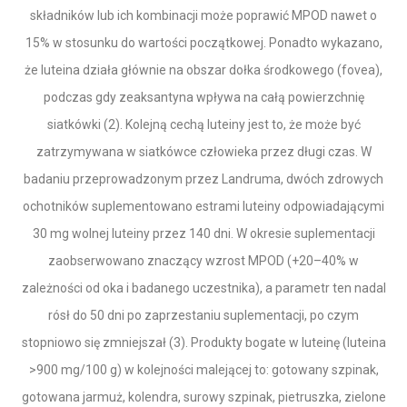
składników lub ich kombinacji może poprawić MPOD nawet o
15% w stosunku do wartości początkowej. Ponadto wykazano,
że luteina działa głównie na obszar dołka środkowego (fovea),
podczas gdy zeaksantyna wpływa na całą powierzchnię
siatkówki (2). Kolejną cechą luteiny jest to, że może być
zatrzymywana w siatkówce człowieka przez długi czas. W
badaniu przeprowadzonym przez Landruma, dwóch zdrowych
ochotników suplementowano estrami luteiny odpowiadającymi
30 mg wolnej luteiny przez 140 dni. W okresie suplementacji
zaobserwowano znaczący wzrost MPOD (+20–40% w
zależności od oka i badanego uczestnika), a parametr ten nadal
rósł do 50 dni po zaprzestaniu suplementacji, po czym
stopniowo się zmniejszał (3). Produkty bogate w luteinę (luteina
>900 mg/100 g) w kolejności malejącej to: gotowany szpinak,
gotowana jarmuż, kolendra, surowy szpinak, pietruszka, zielone