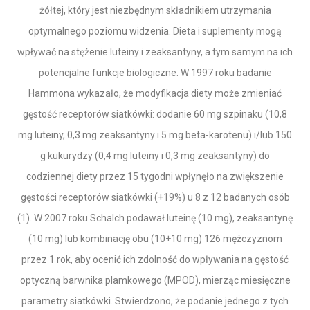
żółtej, który jest niezbędnym składnikiem utrzymania
optymalnego poziomu widzenia. Dieta i suplementy mogą
wpływać na stężenie luteiny i zeaksantyny, a tym samym na ich
potencjalne funkcje biologiczne. W 1997 roku badanie
Hammona wykazało, że modyfikacja diety może zmieniać
gęstość receptorów siatkówki: dodanie 60 mg szpinaku (10,8
mg luteiny, 0,3 mg zeaksantyny i 5 mg beta-karotenu) i/lub 150
g kukurydzy (0,4 mg luteiny i 0,3 mg zeaksantyny) do
codziennej diety przez 15 tygodni wpłynęło na zwiększenie
gęstości receptorów siatkówki (+19%) u 8 z 12 badanych osób
(1). W 2007 roku Schalch podawał luteinę (10 mg), zeaksantynę
(10 mg) lub kombinację obu (10+10 mg) 126 mężczyznom
przez 1 rok, aby ocenić ich zdolność do wpływania na gęstość
optyczną barwnika plamkowego (MPOD), mierząc miesięczne
parametry siatkówki. Stwierdzono, że podanie jednego z tych