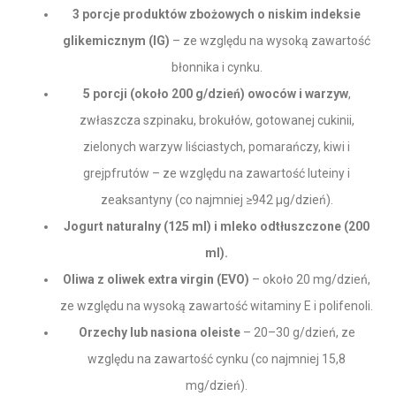
3 porcje produktów zbożowych o niskim indeksie
glikemicznym (IG)
– ze względu na wysoką zawartość
błonnika i cynku.
5 porcji (około 200 g/dzień) owoców i warzyw
,
zwłaszcza szpinaku, brokułów, gotowanej cukinii,
zielonych warzyw liściastych, pomarańczy, kiwi i
grejpfrutów – ze względu na zawartość luteiny i
zeaksantyny (co najmniej ≥942 μg/dzień).
Jogurt naturalny (125 ml) i mleko odtłuszczone (200
ml).
Oliwa z oliwek extra virgin (EVO)
– około 20 mg/dzień,
ze względu na wysoką zawartość witaminy E i polifenoli.
Orzechy lub nasiona oleiste
– 20–30 g/dzień, ze
względu na zawartość cynku (co najmniej 15,8
mg/dzień).