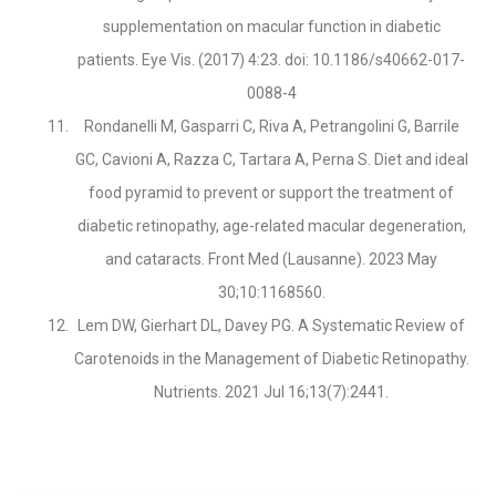
supplementation on macular function in diabetic
patients. Eye Vis. (2017) 4:23. doi: 10.1186/s40662-017-
0088-4
Rondanelli M, Gasparri C, Riva A, Petrangolini G, Barrile
GC, Cavioni A, Razza C, Tartara A, Perna S. Diet and ideal
food pyramid to prevent or support the treatment of
diabetic retinopathy, age-related macular degeneration,
and cataracts. Front Med (Lausanne). 2023 May
30;10:1168560.
Lem DW, Gierhart DL, Davey PG. A Systematic Review of
Carotenoids in the Management of Diabetic Retinopathy.
Nutrients. 2021 Jul 16;13(7):2441.