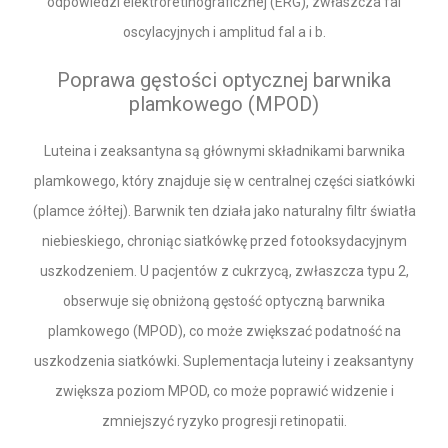
odpowiedzi elektroretinograficznej (ERG), zwłaszcza fal
oscylacyjnych i amplitud fal a i b.
Poprawa gęstości optycznej barwnika
plamkowego (MPOD)
Luteina i zeaksantyna są głównymi składnikami barwnika
plamkowego, który znajduje się w centralnej części siatkówki
(plamce żółtej). Barwnik ten działa jako naturalny filtr światła
niebieskiego, chroniąc siatkówkę przed fotooksydacyjnym
uszkodzeniem. U pacjentów z cukrzycą, zwłaszcza typu 2,
obserwuje się obniżoną gęstość optyczną barwnika
plamkowego (MPOD), co może zwiększać podatność na
uszkodzenia siatkówki. Suplementacja luteiny i zeaksantyny
zwiększa poziom MPOD, co może poprawić widzenie i
zmniejszyć ryzyko progresji retinopatii.