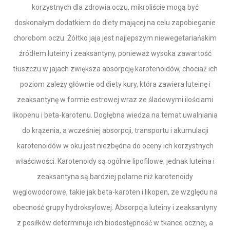
korzystnych dla zdrowia oczu, mikroliście mogą być
doskonałym dodatkiem do diety mającej na celu zapobieganie
chorobom oczu. Żółtko jaja jest najlepszym niewegetariańskim
źródłem luteiny i zeaksantyny, ponieważ wysoka zawartość
tłuszczu w jajach zwiększa absorpcję karotenoidów, chociaż ich
poziom zależy głównie od diety kury, która zawiera luteinę i
zeaksantynę w formie estrowej wraz ze śladowymi ilościami
likopenu i beta-karotenu. Dogłębna wiedza na temat uwalniania
do krążenia, a wcześniej absorpcji, transportu i akumulacji
karotenoidów w oku jest niezbędna do oceny ich korzystnych
właściwości. Karotenoidy są ogólnie lipofilowe, jednak luteina i
zeaksantyna są bardziej polarne niż karotenoidy
węglowodorowe, takie jak beta-karoten i likopen, ze względu na
obecność grupy hydroksylowej. Absorpcja luteiny i zeaksantyny
z posiłków determinuje ich biodostępność w tkance ocznej, a