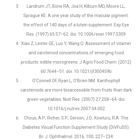
Landrum JT, Bone RA, Joa H, Kilburn MD, Moore LL,
Sprague KE. A one year study of the macular pigment:
the effect of 140 days of a lutein supplement. Exp Eye
Res. (1997) 65:57–62. doi: 10.1006/exer.1997.0309
Xiao Z, Lester GE, Luo Y, Wang Q. Assessment of vitamin
and carotenoid concentrations of emerging food
products: edible microgreens. J Agric Food Chem. (2012)
60:7644–51. doi: 10.1021/jf300459b
O’Connell OF, Ryan L, O’Brien NM. Xanthophyll
carotenoids are more bioaccessible from fruits than dark
green vegetables. Nutr Res. (2007) 27:258–64. doi:
10.1016/j.nutres.2007.04.002
Chous, A.P.; Richer, S.P.; Gerson, J.D.; Kowluru, R.A. The
Diabetes Visual Function Supplement Study (DiVFuSS).
Br. J. Ophthalmol. 2016, 100, 227–234