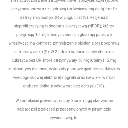
miesiącu (uznawane za „żywieniowe” spożycie, czyli typowo
przyjmowane wraz ze zdrową i zróżnicowaną dietą) może
zatrzymać postęp DR w ciągu 5 lat (8). Pacjenci z
nieproliferacyjną retinopatią cukrzycową (NPDR), którzy
przyjmują 10 mg luteiny dziennie, zgłaszają poprawę
wrażliwości na kontrast, zmniejszenie olśnienia oraz poprawę
ostrości wzroku (9). W 2-letnim badaniu osoby chore na
cukrzycę bez DR, które otrzymywały 10 mg luteiny i 12 mg
zeaksantyny dziennie, wykazały poprawę gęstości siatkówki w
wieloogniskowej elektroretinografii oraz niewielki wzrost
grubości dołka środkowego bez obrzęku (10).
W kontekście prewencji, osoby, które mogą skorzystać
najbardziej z zaleceń przedstawionych w piramidzie
żywieniowej, to: