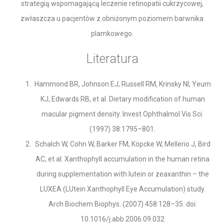
strategią wspomagającą leczenie retinopatii cukrzycowej,
zwłaszcza u pacjentów z obniżonym poziomem barwnika
plamkowego.
Literatura
Hammond BR, Johnson EJ, Russell RM, Krinsky NI, Yeum
KJ, Edwards RB, et al. Dietary modification of human
macular pigment density. Invest Ophthalmol Vis Sci.
(1997) 38:1795–801.
Schalch W, Cohn W, Barker FM, Köpcke W, Mellerio J, Bird
AC, et al. Xanthophyll accumulation in the human retina
during supplementation with lutein or zeaxanthin – the
LUXEA (LUtein Xanthophyll Eye Accumulation) study.
Arch Biochem Biophys. (2007) 458:128–35. doi:
10.1016/j.abb.2006.09.032