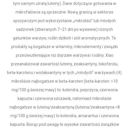
tym samym utratę luteiny). Dane dotyczące gotowania w
mikrofalówce są sprzeczne. Nową granicą w sektorze
spożywczym jest wykorzystanie „mikroliści” lub młodych
sadzonek (zbieranych 7–21 dni po wysiewie) różnych
gatunków warzyw, roślin dzikich i ziół aromatycznych. Te
produkty są bogatsze w witaminy, mikroelementy i związki
przeciwutleniające niż dojrzałe warzywa i rośliny. Xiao
przeanalizował zawartość luteiny, zeaksantyny, tokoferolu,
beta-karotenu i wiolaksantyny w tych „młodych” warzywach (4):
mikroliście najbogatsze w beta-karoten (beta-karoten: >10
mg/100 g świeżej masy) to: kolendra, pieprzyca, czerwona
kapusta i czerwona szczawik, natomiast mikroliście
najbogatsze w luteinę/zeaksantynę (luteina/zeaksantyna >8
mg/100 g świeżej masy) to kolendra, amarantus i czerwona
kapusta. Biorąc pod uwagę te wysokie zawartości związków